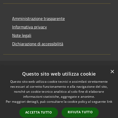
Amministrazione trasparente
Informativa privacy
Note legali
Dichiarazione di accessibilità
RSS
×
Copyright © 2026 • Comune di
Questo sito web utilizza cookie
Accessibilità
Riccione • Powered by
Questo sito web utilizza cookie tecnici e assimilati strettamente
Privacy
Municipium
Accesso
•
necessari al corretto funzionamento e alla navigazione del sito,
Cookie
redazione
nonché un cookie tecnico analitico al solo fine di elaborare
Mappa del sito
informazioni statistiche, aggregate e anonime.
Area riservata
Per maggiori dettagli, può consultare la cookie policy al seguente
link
amministratori comunali
RIFIUTA TUTTO
ACCETTA TUTTO
Portale Dipendente