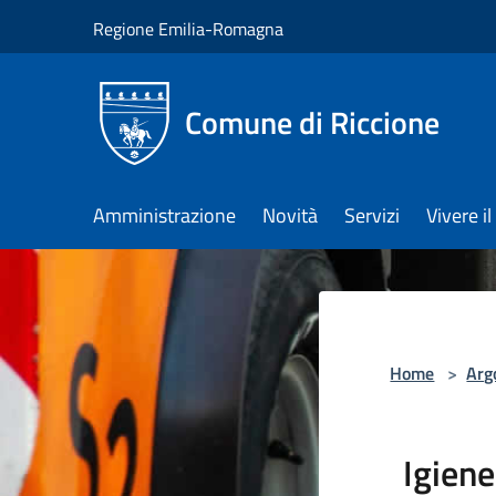
Salta al contenuto principale
Regione Emilia-Romagna
Comune di Riccione
Amministrazione
Novità
Servizi
Vivere 
Home
>
Arg
Igiene