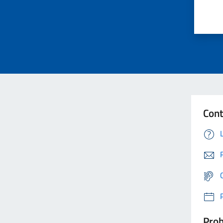
Cont
Prob