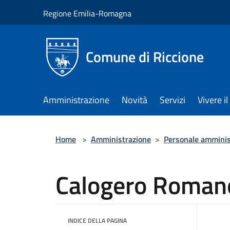
Salta al contenuto principale
Regione Emilia-Romagna
Comune di Riccione
Amministrazione
Novità
Servizi
Vivere 
Home
>
Amministrazione
>
Personale amminis
Calogero Roman
INDICE DELLA PAGINA