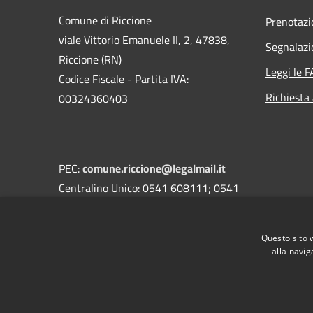
Comune di Riccione
Prenotaz
viale Vittorio Emanuele II, 2, 47838,
Segnalazi
Riccione (RN)
Leggi le 
Codice Fiscale - Partita IVA:
Richiesta
00324360403
PEC:
comune.riccione@legalmail.it
Centralino Unico: 0541 608111; 0541
608301
Questo sito 
alla navig
RSS
Accessibilità
Privacy
Cookie
Mappa de
Area riservata amministratori comunali
Portale