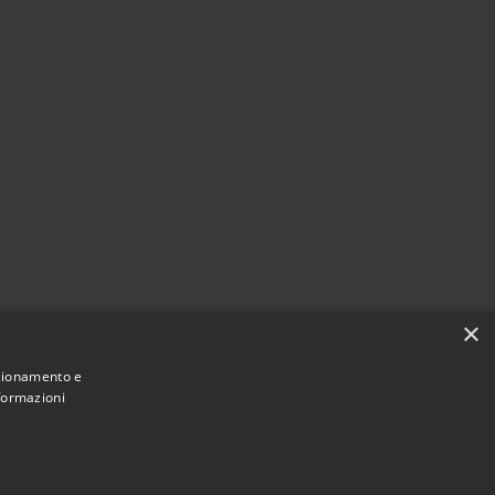
×
nzionamento e
nformazioni
Municipium
Accesso redazione
 Riccione • Powered by
•