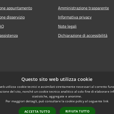
ione appuntamento
Amministrazione trasparente
one disservizio
Informativa privacy
FAQ
Note legali
 assistenza
Dichiarazione di accessibilità
Questo sito web utilizza cookie
web utilizza cookie tecnici e assimilati strettamente necessari al corretto fu
azione del sito, nonché un cookie tecnico analitico al solo fine di elaborare i
statistiche, aggregate e anonime.
Per maggiori dettagli, può consultare la cookie policy al seguente
link
l sito
Copyright © 2026 • Comune di
RIFIUTA TUTTO
ACCETTA TUTTO
 Dipendente