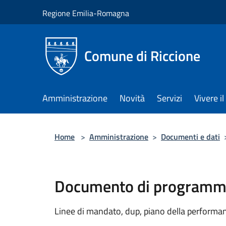
Salta al contenuto principale
Regione Emilia-Romagna
Comune di Riccione
Amministrazione
Novità
Servizi
Vivere 
Home
>
Amministrazione
>
Documenti e dati
Documento di programma
Linee di mandato, dup, piano della performanc