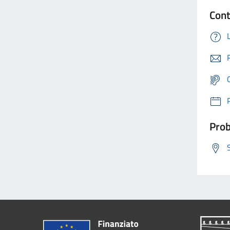
Cont
Prob