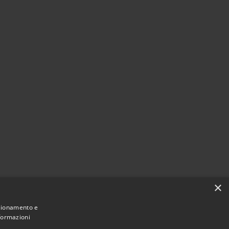
×
nzionamento e
nformazioni