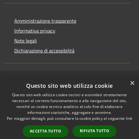
Amministrazione trasparente
Informativa privacy
Note legali
Dichiarazione di accessibilità
×
RSS
Copyright © 2026 • Comune di
Questo sito web utilizza cookie
Accessibilità
Riccione • Powered by
Questo sito web utilizza cookie tecnici e assimilati strettamente
Privacy
Municipium
Accesso
•
necessari al corretto funzionamento e alla navigazione del sito,
Cookie
redazione
nonché un cookie tecnico analitico al solo fine di elaborare
Mappa del sito
informazioni statistiche, aggregate e anonime.
Per maggiori dettagli, può consultare la cookie policy al seguente
link
Area riservata
amministratori comunali
RIFIUTA TUTTO
ACCETTA TUTTO
Portale Dipendente