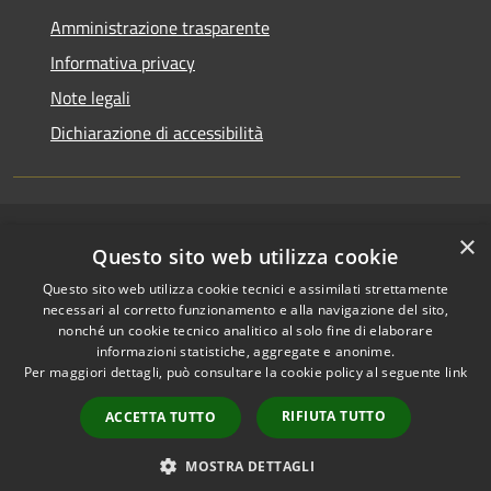
Amministrazione trasparente
Informativa privacy
Note legali
Dichiarazione di accessibilità
×
RSS
Copyright © 2026 • Comune di
Questo sito web utilizza cookie
Accessibilità
Riccione • Powered by
Questo sito web utilizza cookie tecnici e assimilati strettamente
Privacy
Municipium
Accesso
•
necessari al corretto funzionamento e alla navigazione del sito,
Cookie
redazione
nonché un cookie tecnico analitico al solo fine di elaborare
Mappa del sito
informazioni statistiche, aggregate e anonime.
Per maggiori dettagli, può consultare la cookie policy al seguente
link
Area riservata
amministratori comunali
RIFIUTA TUTTO
ACCETTA TUTTO
Portale Dipendente
Comunicazioni Dirigenti
MOSTRA DETTAGLI