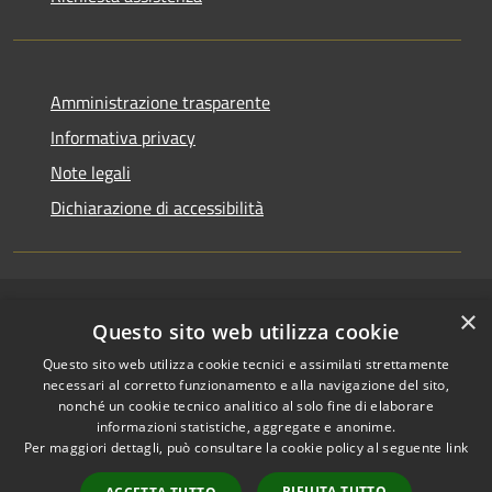
Amministrazione trasparente
Informativa privacy
Note legali
Dichiarazione di accessibilità
×
RSS
Copyright © 2026 • Comune di
Questo sito web utilizza cookie
Accessibilità
Riccione • Powered by
Questo sito web utilizza cookie tecnici e assimilati strettamente
Privacy
Municipium
Accesso
•
necessari al corretto funzionamento e alla navigazione del sito,
Cookie
redazione
nonché un cookie tecnico analitico al solo fine di elaborare
Mappa del sito
informazioni statistiche, aggregate e anonime.
Per maggiori dettagli, può consultare la cookie policy al seguente
link
Area riservata
amministratori comunali
RIFIUTA TUTTO