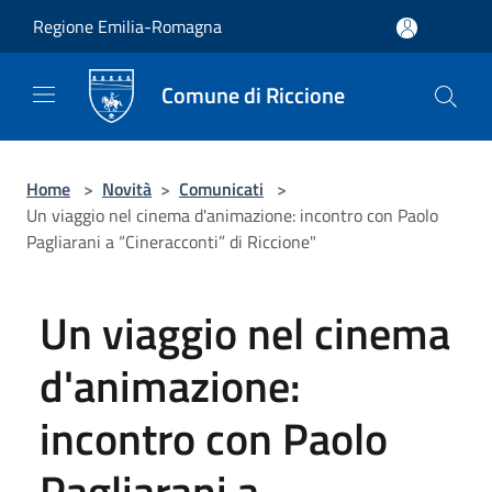
Salta al contenuto principale
Regione Emilia-Romagna
Comune di Riccione
Home
>
Novità
>
Comunicati
>
Un viaggio nel cinema d'animazione: incontro con Paolo
Pagliarani a “Cineracconti” di Riccione"
Un viaggio nel cinema
d'animazione:
incontro con Paolo
Pagliarani a