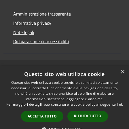
Amministrazione trasparente
Informativa privacy
Note legali
Dichiarazione di accessibilità
×
RSS
Copyright © 2026 • Comune di
Questo sito web utilizza cookie
Accessibilità
Riccione • Powered by
Questo sito web utilizza cookie tecnici e assimilati strettamente
Privacy
Municipium
Accesso
•
necessari al corretto funzionamento e alla navigazione del sito,
Cookie
redazione
nonché un cookie tecnico analitico al solo fine di elaborare
Mappa del sito
informazioni statistiche, aggregate e anonime.
Per maggiori dettagli, può consultare la cookie policy al seguente
link
Area riservata
amministratori comunali
RIFIUTA TUTTO
ACCETTA TUTTO
Portale Dipendente
Comunicazioni Dirigenti