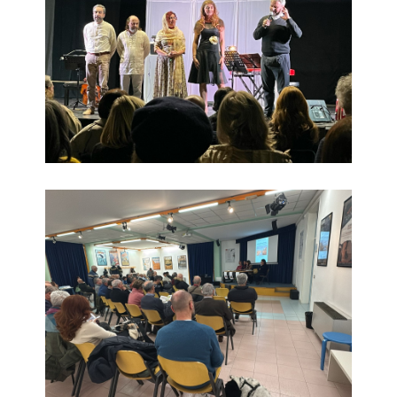
la-foce-del-marano-presentazione-del-libro-centro-della