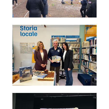
gian-carlo-ceccoli-e-sandra-villa-e-laura-ripa-a-bibliopl
il-canto-di-rut-22-febbraio-granturismo