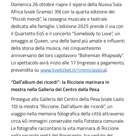
Domenica 26 ottobre riapre il sipario della Nuova Sala
Africa (viale Gramsci 39) con la quarta edizione dei
“Piccoli mondi”, la rassegna musicale e teatrale
dedicata alle famiglie. L’edizione 2025 prende il via con
il Quartetto EoS e il concerto “Somebody to Love”, un
omaggio ai Queen, una delle band più amate e influenti
della storia della musica, nel cinquantesimo
anniversario del loro capolavoro “Bohemian Rhapsody”.
Lo spettacolo avrà inizio alle 17 (ingresso a pagamento,
prevendita su
www.liveticket.it/riminiclassica
).
“Dall’album dei ricordi”: la Riccione marinara in
mostra nella Galleria del Centro della Pesa
Prosegue alla Galleria del Centro della Pesa (viale Lazio
10) la mostra “Riccione. Dall’album dei ricordi”, un
viaggio nella memoria fotografica della città attraverso
circa 40 immagini conservate nella Fototeca comunale.
Le fotografie raccontano la vita marinara di Riccione
nella seconda metà del Novecento, tra vedute del