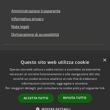
Amministrazione trasparente
Informativa privacy
Note legali
Dichiarazione di accessibilità
×
RSS
Copyright © 2026 • Comune di
Questo sito web utilizza cookie
Accessibilità
Riccione • Powered by
Questo sito web utilizza cookie tecnici e assimilati strettamente
Privacy
Municipium
Accesso
•
necessari al corretto funzionamento e alla navigazione del sito,
Cookie
redazione
nonché un cookie tecnico analitico al solo fine di elaborare
Mappa del sito
informazioni statistiche, aggregate e anonime.
Per maggiori dettagli, può consultare la cookie policy al seguente
link
Area riservata
amministratori comunali
RIFIUTA TUTTO
ACCETTA TUTTO
Portale Dipendente
Comunicazioni Dirigenti
MOSTRA DETTAGLI