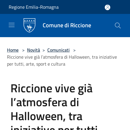
Salta al contenuto principale
Regione Emilia-Romagna
Comune di Riccione
Home
>
Novità
>
Comunicati
>
Riccione vive già l’atmosfera di Halloween, tra iniziative
per tutti, arte, sport e cultura
Riccione vive già
l’atmosfera di
Halloween, tra
iniziative per tutti,