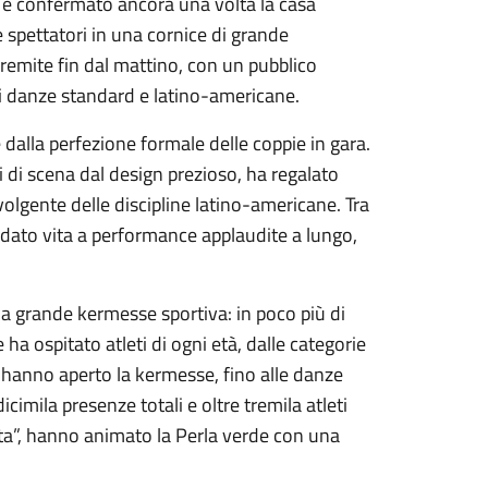
i è confermato ancora una volta la casa
e spettatori in una cornice di grande
gremite fin dal mattino, con un pubblico
di danze standard e latino-americane.
e dalla perfezione formale delle coppie in gara.
 di scena dal design prezioso, ha regalato
olgente delle discipline latino-americane. Tra
o dato vita a performance applaudite a lungo,
la grande kermesse sportiva: in poco più di
a ospitato atleti di ogni età, dalle categorie
he hanno aperto la kermesse, fino alle danze
icimila presenze totali e oltre tremila atleti
ista”, hanno animato la Perla verde con una