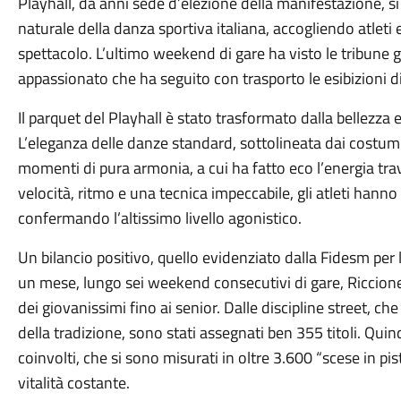
Playhall, da anni sede d’elezione della manifestazione, s
naturale della danza sportiva italiana, accogliendo atleti 
spettacolo. L’ultimo weekend di gare ha visto le tribune 
appassionato che ha seguito con trasporto le esibizioni 
Il parquet del Playhall è stato trasformato dalla bellezza 
L’eleganza delle danze standard, sottolineata dai costumi
momenti di pura armonia, a cui ha fatto eco l’energia trav
velocità, ritmo e una tecnica impeccabile, gli atleti hann
confermando l’altissimo livello agonistico.
Un bilancio positivo, quello evidenziato dalla Fidesm per 
un mese, lungo sei weekend consecutivi di gare, Riccione h
dei giovanissimi fino ai senior. Dalle discipline street, c
della tradizione, sono stati assegnati ben 355 titoli. Quind
coinvolti, che si sono misurati in oltre 3.600 “scese in p
vitalità costante.