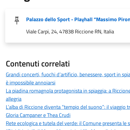
Palazzo dello Sport - Playhall “Massimo Piron
Viale Carpi, 24, 47838 Riccione RN, Italia
Contenuti correlati
Grandi concerti, fuochi d’artificio, benessere, sport in spi
è impossibile annoiarsi
La piadina romagnola protagonista in spiaggia: a Riccione
allegria
L’alba di Riccione diventa “tempio del suono”: il viaggio 
Gloria Campaner e Thea Crudi
Rete ecologica e tutela del verde: il Comune presenta le s