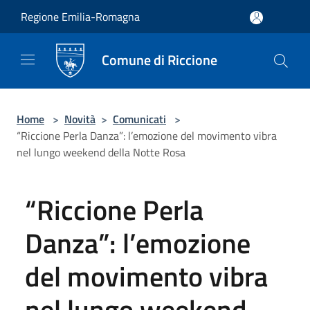
Salta al contenuto principale
Regione Emilia-Romagna
Comune di Riccione
Home
>
Novità
>
Comunicati
>
“Riccione Perla Danza”: l’emozione del movimento vibra
nel lungo weekend della Notte Rosa
“Riccione Perla
Danza”: l’emozione
del movimento vibra
nel lungo weekend