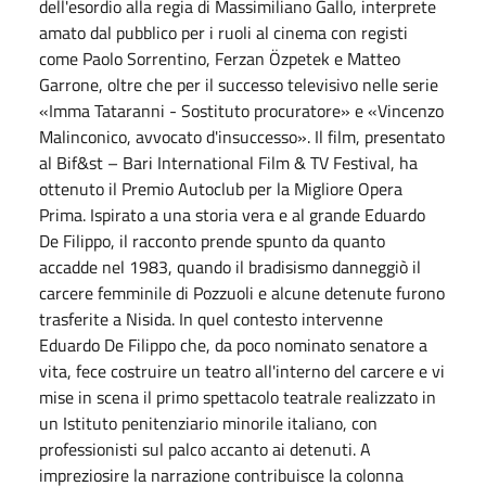
dell'esordio alla regia di Massimiliano Gallo, interprete
amato dal pubblico per i ruoli al cinema con registi
come Paolo Sorrentino, Ferzan Özpetek e Matteo
Garrone, oltre che per il successo televisivo nelle serie
«Imma Tataranni - Sostituto procuratore» e «Vincenzo
Malinconico, avvocato d'insuccesso». Il film, presentato
al Bif&st – Bari International Film & TV Festival, ha
ottenuto il Premio Autoclub per la Migliore Opera
Prima. Ispirato a una storia vera e al grande Eduardo
De Filippo, il racconto prende spunto da quanto
accadde nel
1983
, quando il bradisismo danneggiò il
carcere femminile di Pozzuoli e alcune detenute furono
trasferite a Nisida. In quel contesto intervenne
Eduardo De Filippo che, da poco nominato senatore a
vita, fece costruire un teatro all'interno del carcere e vi
mise in scena il primo spettacolo teatrale realizzato in
un Istituto penitenziario minorile italiano, con
professionisti sul palco accanto ai detenuti. A
impreziosire la narrazione contribuisce la colonna