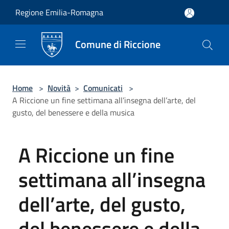
Salta al contenuto principale
Regione Emilia-Romagna
Comune di Riccione
Home
>
Novità
>
Comunicati
>
A Riccione un fine settimana all’insegna dell’arte, del
gusto, del benessere e della musica
A Riccione un fine
settimana all’insegna
dell’arte, del gusto,
del benessere e della