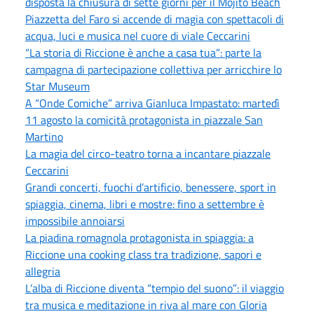
disposta la chiusura di sette giorni per il Mojito Beach
Piazzetta del Faro si accende di magia con spettacoli di
acqua, luci e musica nel cuore di viale Ceccarini
“La storia di Riccione è anche a casa tua”: parte la
campagna di partecipazione collettiva per arricchire lo
Star Museum
A “Onde Comiche” arriva Gianluca Impastato: martedì
11 agosto la comicità protagonista in piazzale San
Martino
La magia del circo-teatro torna a incantare piazzale
Ceccarini
Grandi concerti, fuochi d’artificio, benessere, sport in
spiaggia, cinema, libri e mostre: fino a settembre è
impossibile annoiarsi
La piadina romagnola protagonista in spiaggia: a
Riccione una cooking class tra tradizione, sapori e
allegria
L’alba di Riccione diventa “tempio del suono”: il viaggio
tra musica e meditazione in riva al mare con Gloria