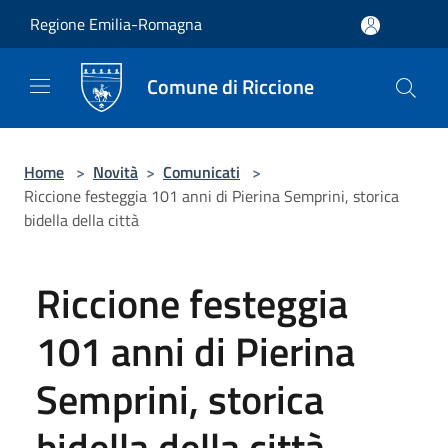
Salta al contenuto principale
Regione Emilia-Romagna
Comune di Riccione
Home
>
Novità
>
Comunicati
>
Riccione festeggia 101 anni di Pierina Semprini, storica
bidella della città
Riccione festeggia
101 anni di Pierina
Semprini, storica
bidella della città