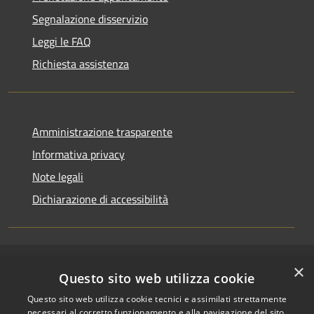
Segnalazione disservizio
Leggi le FAQ
Richiesta assistenza
Amministrazione trasparente
Informativa privacy
Note legali
Dichiarazione di accessibilità
×
RSS
Copyright © 2026 • Comune di
Questo sito web utilizza cookie
Accessibilità
Riccione • Powered by
Questo sito web utilizza cookie tecnici e assimilati strettamente
Privacy
Municipium
Accesso
•
necessari al corretto funzionamento e alla navigazione del sito,