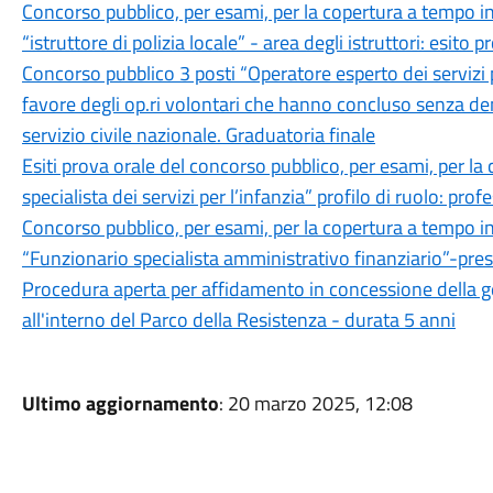
Concorso pubblico, per esami, per la copertura a tempo in
“istruttore di polizia locale” - area degli istruttori: esito p
Concorso pubblico 3 posti “Operatore esperto dei servizi pe
favore degli op.ri volontari che hanno concluso senza deme
servizio civile nazionale. Graduatoria finale
Esiti prova orale del concorso pubblico, per esami, per la
specialista dei servizi per l’infanzia” profilo di ruolo: pr
Concorso pubblico, per esami, per la copertura a tempo in
“Funzionario specialista amministrativo finanziario”-press
Procedura aperta per affidamento in concessione della ges
all'interno del Parco della Resistenza - durata 5 anni
Ultimo aggiornamento
: 20 marzo 2025, 12:08