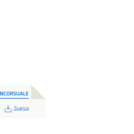
CONCORSUALE
PDF
Scarica