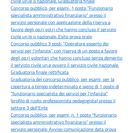
civile un.le o nazionale. Graduatoria finale
Concorso pubblico, per esami, 1 posto “Funzionario
specialista amministrativo finanziario” presso il
servizio personale con applicazione della riserva a
favore degli op.ri vol.ri che hanno concluso il servizio
civile un.le o nazionale. Esito prova orale
Concorso pubblico 3 posti “Operatore esperto dei
servizi per l’infanzia”, con riserva di un posto a favore
degli op.ri volontari che hanno concluso senza demerito
il servizio civile un.e ovvero il servizio civile nazionale.
Graduatoria finale rettificata
Graduatoria del concorso pubblico, per esami, per la
copertura a tempo indeterminato e pieno di 1 posto di
“funzionario specialista dei servizi per l’infanzia”
(profilo di ruolo: professionista pedagogista) presso il
settore 3 dell'Ente
Concorso pubblico, per esami, n. 1 posto “funzionario
specialista amministrativo finanziario” presso il
servizio personale: Avviso comunicazione data prova