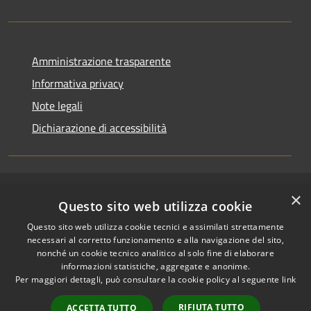
Amministrazione trasparente
Informativa privacy
Note legali
Dichiarazione di accessibilità
×
RSS
Copyright © 2026 • Comune di
Questo sito web utilizza cookie
Accessibilità
Riccione • Powered by
Questo sito web utilizza cookie tecnici e assimilati strettamente
Privacy
Municipium
Accesso
•
necessari al corretto funzionamento e alla navigazione del sito,
Cookie
redazione
nonché un cookie tecnico analitico al solo fine di elaborare
Mappa del sito
informazioni statistiche, aggregate e anonime.
Per maggiori dettagli, può consultare la cookie policy al seguente
link
Area riservata
amministratori comunali
RIFIUTA TUTTO
ACCETTA TUTTO