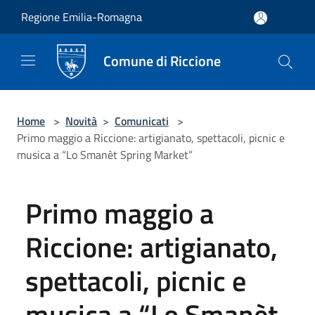
Salta al contenuto principale
Regione Emilia-Romagna
Comune di Riccione
Home
>
Novità
>
Comunicati
>
Primo maggio a Riccione: artigianato, spettacoli, picnic e
musica a “Lo Smanèt Spring Market”
Primo maggio a
Riccione: artigianato,
spettacoli, picnic e
musica a “Lo Smanèt