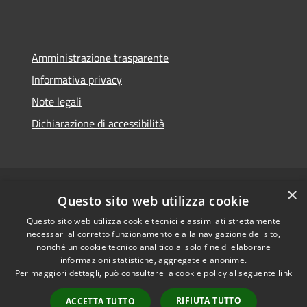
Amministrazione trasparente
Informativa privacy
Note legali
Dichiarazione di accessibilità
×
RSS
Copyright © 2026 • Comune di
Questo sito web utilizza cookie
Accessibilità
Riccione • Powered by
Questo sito web utilizza cookie tecnici e assimilati strettamente
Privacy
Municipium
Accesso
•
necessari al corretto funzionamento e alla navigazione del sito,
Cookie
redazione
nonché un cookie tecnico analitico al solo fine di elaborare
Mappa del sito
informazioni statistiche, aggregate e anonime.
Per maggiori dettagli, può consultare la cookie policy al seguente
link
Area riservata
amministratori comunali
RIFIUTA TUTTO
ACCETTA TUTTO