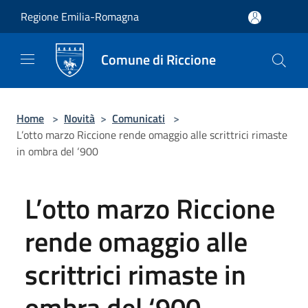
Salta al contenuto principale
Regione Emilia-Romagna
Comune di Riccione
Home
>
Novità
>
Comunicati
>
L’otto marzo Riccione rende omaggio alle scrittrici rimaste
in ombra del ‘900
L’otto marzo Riccione
rende omaggio alle
scrittrici rimaste in
ombra del ‘900