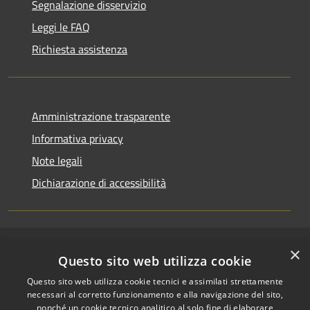
Segnalazione disservizio
Leggi le FAQ
Richiesta assistenza
Amministrazione trasparente
Informativa privacy
Note legali
Dichiarazione di accessibilità
×
RSS
Copyright © 2026 • Comune di
Questo sito web utilizza cookie
Accessibilità
Riccione • Powered by
Questo sito web utilizza cookie tecnici e assimilati strettamente
Privacy
Municipium
Accesso
•
necessari al corretto funzionamento e alla navigazione del sito,
Cookie
redazione
nonché un cookie tecnico analitico al solo fine di elaborare