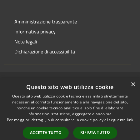
Amministrazione trasparente
Informativa privacy
Note legali
Dichiarazione di accessibilità
×
RSS
Copyright © 2026 • Comune di
Questo sito web utilizza cookie
Accessibilità
Riccione • Powered by
Questo sito web utilizza cookie tecnici e assimilati strettamente
Privacy
Municipium
Accesso
•
necessari al corretto funzionamento e alla navigazione del sito,
Cookie
redazione
nonché un cookie tecnico analitico al solo fine di elaborare
Mappa del sito
informazioni statistiche, aggregate e anonime.
Per maggiori dettagli, può consultare la cookie policy al seguente
link
Area riservata
amministratori comunali
RIFIUTA TUTTO
ACCETTA TUTTO
Portale Dipendente