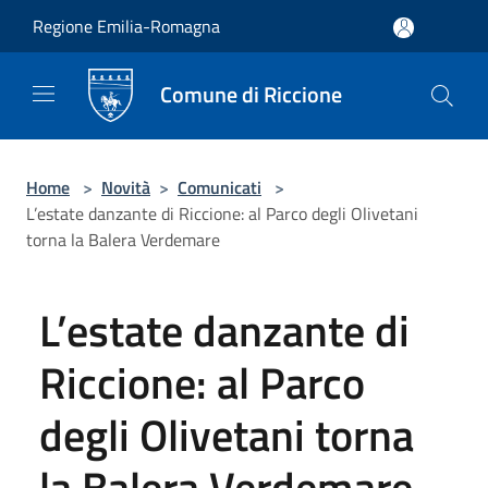
Salta al contenuto principale
Regione Emilia-Romagna
Comune di Riccione
Home
>
Novità
>
Comunicati
>
L’estate danzante di Riccione: al Parco degli Olivetani
torna la Balera Verdemare
L’estate danzante di
Riccione: al Parco
degli Olivetani torna
la Balera Verdemare