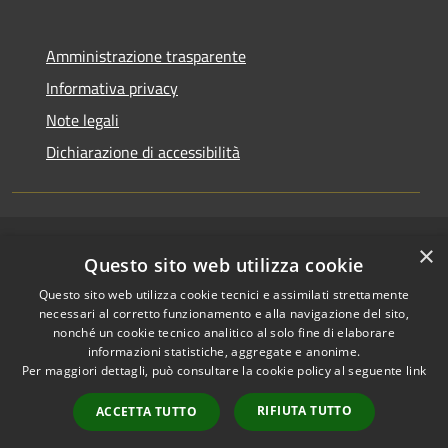
Amministrazione trasparente
Informativa privacy
Note legali
Dichiarazione di accessibilità
×
RSS
Copyright © 2026 • Comune di
Questo sito web utilizza cookie
Accessibilità
Riccione • Powered by
Questo sito web utilizza cookie tecnici e assimilati strettamente
Privacy
Municipium
Accesso
•
necessari al corretto funzionamento e alla navigazione del sito,
Cookie
redazione
nonché un cookie tecnico analitico al solo fine di elaborare
Mappa del sito
informazioni statistiche, aggregate e anonime.
Per maggiori dettagli, può consultare la cookie policy al seguente
link
Area riservata
amministratori comunali
RIFIUTA TUTTO
ACCETTA TUTTO
Portale Dipendente