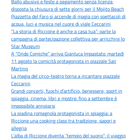
Ballo abusivo e feste a pagamento senza licenza:
disposta la chiusura di sette giorni per il Mojito Beach
Piazzetta del Faro si accende di magia con spettacoli di
acqua, luci e musica nel cuore di viale Ceccarini
“La storia di Riccione è anche a casa tua”: parte la
campagna di partecipazione collettiva per arricchire lo
Star Museum
A “Onde Comiche” arriva Gianluca Impastato: martedì
11 agosto la comicità protagonista in piazzale San
Martino
La magia del circo-teatro torna a incantare piazzale
Ceccarini
Grandi concerti, fuochi d’artificio, benessere, sport in
spiaggia, cinema, libri e mostre: fino a settembre è
impossibile annoiarsi
La piadina romagnola protagonista in spiaggia: a
Riccione una cooking class tra tradizione, sapori e
allegria
L’alba di Riccione diventa “tempio del suono”: il viaggio