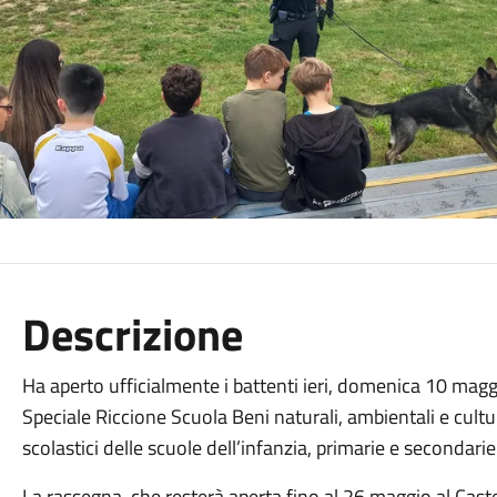
Descrizione
Ha aperto ufficialmente i battenti ieri, domenica
10 magg
Speciale Riccione Scuola Beni naturali, ambientali e cultur
scolastici delle scuole dell’infanzia, primarie e secondar
La rassegna, che resterà aperta fino al
26 maggio
al Caste