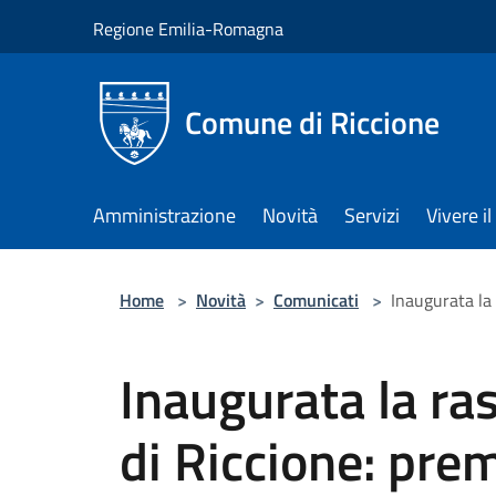
Salta al contenuto principale
Regione Emilia-Romagna
Comune di Riccione
Amministrazione
Novità
Servizi
Vivere 
Home
>
Novità
>
Comunicati
>
Inaugurata la 
Inaugurata la ra
di Riccione: prem