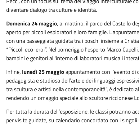
Pecci, con un focus sul tema del viaggio interculturale co
diventare dialogo tra culture e identità.
Domenica
24 maggio
, al mattino, il parco del Castello d
aperto per piccoli esploratori e loro famiglie. L’appuntam
con una passeggiata guidata tra i boschi insieme a Cristia
“Piccoli eco-eroi”. Nel pomeriggio l’esperto Marco Capell
bambini e genitori all'interno di laboratori musicali interat
Infine,
lunedì
25 maggio
appuntamento con l’evento di c
pedagogista e studiosa dell’arte e dei linguaggi espressivi
tra scultura e artisti nella contemporaneità”, è dedicato 
rendendo un omaggio speciale allo scultore riccionese L
Per tutta la durata dell’esposizione, le classi potranno ac
per visite guidate, su calendario concordato con i singoli