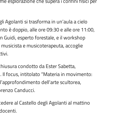
me esplorazione che supera i confini fisici per
egli Agolanti si trasforma in un’aula a cielo
ento è doppio, alle ore
09:30
e alle ore
11:00
,
n Guidi, esperto forestale, e il workshop
i, musicista e musicoterapeuta, accoglie
tivi.
hiusura condotto da Ester Sabetta,
. Il focus, intitolato “Materia in movimento:
all’approfondimento dell’arte scultorea,
orenzo Canducci.
cedere al Castello degli Agolanti al mattino
 docenti.