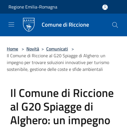
Salta al contenuto principale
Regione Emilia-Romagna
Comune di Riccione
Home
>
Novità
>
Comunicati
>
Il Comune di Riccione al G20 Spiagge di Alghero: un
impegno per trovare soluzioni innovative per turismo
sostenibile, gestione delle coste e sfide ambientali
Il Comune di Riccione
al G20 Spiagge di
Alghero: un impegno