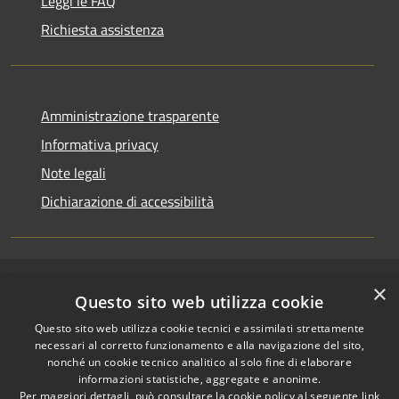
Leggi le FAQ
Richiesta assistenza
Amministrazione trasparente
Informativa privacy
Note legali
Dichiarazione di accessibilità
×
RSS
Copyright © 2026 • Comune di
Questo sito web utilizza cookie
Accessibilità
Riccione • Powered by
Questo sito web utilizza cookie tecnici e assimilati strettamente
Privacy
Municipium
Accesso
•
necessari al corretto funzionamento e alla navigazione del sito,
Cookie
redazione
nonché un cookie tecnico analitico al solo fine di elaborare
Mappa del sito
informazioni statistiche, aggregate e anonime.
Per maggiori dettagli, può consultare la cookie policy al seguente
link