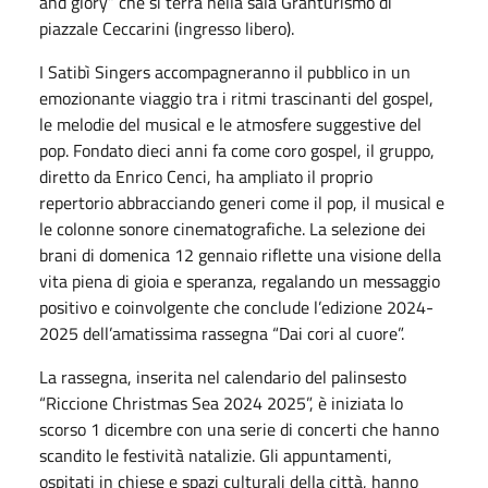
and glory” che si terrà nella sala Granturismo di
piazzale Ceccarini (ingresso libero).
I Satibì Singers accompagneranno il pubblico in un
emozionante viaggio tra i ritmi trascinanti del gospel,
le melodie del musical e le atmosfere suggestive del
pop. Fondato dieci anni fa come coro gospel, il gruppo,
diretto da Enrico Cenci, ha ampliato il proprio
repertorio abbracciando generi come il pop, il musical e
le colonne sonore cinematografiche. La selezione dei
brani di domenica 12 gennaio riflette una visione della
vita piena di gioia e speranza, regalando un messaggio
positivo e coinvolgente che conclude l’edizione 2024-
2025 dell’amatissima rassegna “Dai cori al cuore”.
La rassegna, inserita nel calendario del palinsesto
“Riccione Christmas Sea 2024 2025”, è iniziata lo
scorso 1 dicembre con una serie di concerti che hanno
scandito le festività natalizie. Gli appuntamenti,
ospitati in chiese e spazi culturali della città, hanno