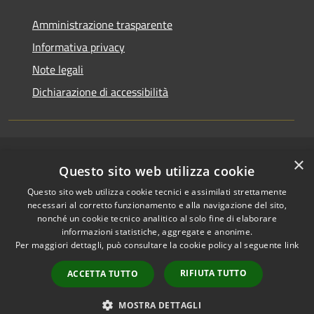
Amministrazione trasparente
Informativa privacy
Note legali
Dichiarazione di accessibilità
×
RSS
Copyright © 2026 • Comune di
Questo sito web utilizza cookie
Accessibilità
Riccione • Powered by
Questo sito web utilizza cookie tecnici e assimilati strettamente
Privacy
Municipium
Accesso
•
necessari al corretto funzionamento e alla navigazione del sito,
Cookie
redazione
nonché un cookie tecnico analitico al solo fine di elaborare
Mappa del sito
informazioni statistiche, aggregate e anonime.
Per maggiori dettagli, può consultare la cookie policy al seguente
link
Area riservata
amministratori comunali
RIFIUTA TUTTO
ACCETTA TUTTO
Portale Dipendente
Comunicazioni Dirigenti
MOSTRA DETTAGLI