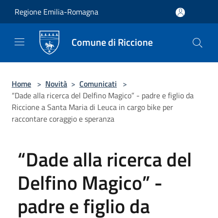
Salta al contenuto principale
Regione Emilia-Romagna
Comune di Riccione
Home
>
Novità
>
Comunicati
>
“Dade alla ricerca del Delfino Magico” - padre e figlio da
Riccione a Santa Maria di Leuca in cargo bike per
raccontare coraggio e speranza
“Dade alla ricerca del
Delfino Magico” -
padre e figlio da