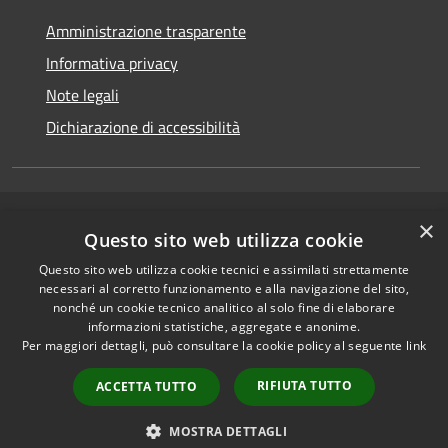
Amministrazione trasparente
Informativa privacy
Note legali
Dichiarazione di accessibilità
×
RSS
Copyright © 2026 • Comune di
Questo sito web utilizza cookie
Accessibilità
Riccione • Powered by
Questo sito web utilizza cookie tecnici e assimilati strettamente
Privacy
Municipium
Accesso
•
necessari al corretto funzionamento e alla navigazione del sito,
Cookie
redazione
nonché un cookie tecnico analitico al solo fine di elaborare
Mappa del sito
informazioni statistiche, aggregate e anonime.
Per maggiori dettagli, può consultare la cookie policy al seguente
link
Area riservata
amministratori comunali
RIFIUTA TUTTO
ACCETTA TUTTO
Portale Dipendente
Comunicazioni Dirigenti
MOSTRA DETTAGLI