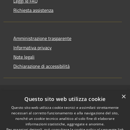
Leggi le FAQ
Richiesta assistenza
Amministrazione trasparente
Informativa privacy
Note legali
Dichiarazione di accessibilità
×
RSS
Copyright © 2026 • Comune di
Questo sito web utilizza cookie
Accessibilità
Riccione • Powered by
Questo sito web utilizza cookie tecnici e assimilati strettamente
Privacy
Municipium
Accesso
•
necessari al corretto funzionamento e alla navigazione del sito,
Cookie
redazione
nonché un cookie tecnico analitico al solo fine di elaborare
Mappa del sito
informazioni statistiche, aggregate e anonime.
Per maggiori dettagli, può consultare la cookie policy al seguente
link