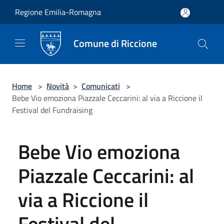
Salta al contenuto principale
Regione Emilia-Romagna
Comune di Riccione
Home
>
Novità
>
Comunicati
>
Bebe Vio emoziona Piazzale Ceccarini: al via a Riccione il
Festival del Fundraising
Bebe Vio emoziona
Piazzale Ceccarini: al
via a Riccione il
Festival del