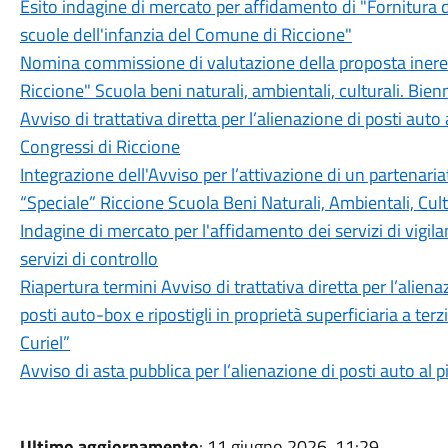
Esito indagine di mercato per affidamento di "Fornitura d
scuole dell'infanzia del Comune di Riccione"
Nomina commissione di valutazione della proposta inere
Riccione" Scuola beni naturali, ambientali, culturali. Bi
Avviso di trattativa diretta per l’alienazione di posti aut
Congressi di Riccione
Integrazione dell'Avviso per l’attivazione di un partenari
“Speciale” Riccione Scuola Beni Naturali, Ambientali, Cult
Indagine di mercato per l'affidamento dei servizi di vigil
servizi di controllo
Riapertura termini Avviso di trattativa diretta per l’aliena
posti auto-box e ripostigli in proprietà superficiaria a ter
Curiel”
Avviso di asta pubblica per l’alienazione di posti auto al
Ultimo aggiornamento
: 11 giugno 2026, 11:29