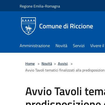
Salta al contenuto principale
Regione Emilia-Romagna
Comune di Riccione
Amministrazione
Novità
Servizi
Vivere 
Home
>
Novità
>
Avvisi
>
Avvio Tavoli tematici finalizzati alla predisposiz
Avvio Tavoli temat
predisposizione