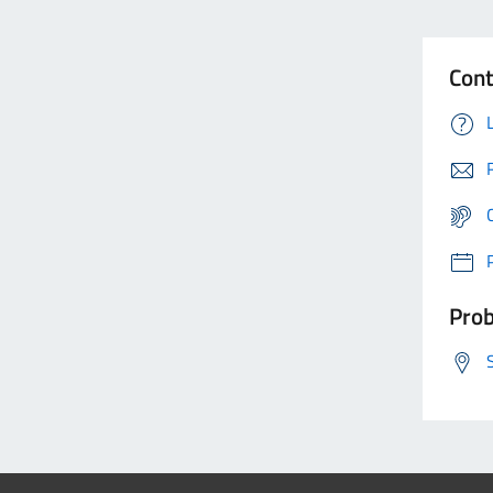
Cont
Prob