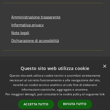
Amministrazione trasparente
Informativa privacy
Note legali
Dichiarazione di accessibilità
×
RSS
Copyright © 2026 • Comune di
Questo sito web utilizza cookie
Accessibilità
Riccione • Powered by
Questo sito web utilizza cookie tecnici e assimilati strettamente
Privacy
Municipium
Accesso
•
necessari al corretto funzionamento e alla navigazione del sito,
Cookie
redazione
nonché un cookie tecnico analitico al solo fine di elaborare
Mappa del sito
informazioni statistiche, aggregate e anonime.
Per maggiori dettagli, può consultare la cookie policy al seguente
link
Area riservata
amministratori comunali
RIFIUTA TUTTO
ACCETTA TUTTO
Portale Dipendente