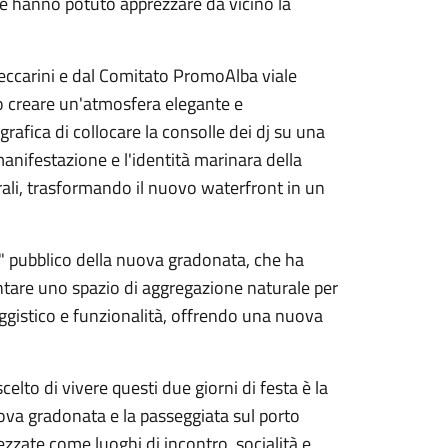
e hanno potuto apprezzare da vicino la
eccarini e dal Comitato PromoAlba viale
o creare un'atmosfera elegante e
rafica di collocare la consolle dei dj su una
anifestazione e l'identità marinara della
rali, trasformando il nuovo waterfront in un
" pubblico della nuova gradonata, che ha
tare uno spazio di aggregazione naturale per
aggistico e funzionalità, offrendo una nuova
celto di vivere questi due giorni di festa è la
ova gradonata e la passeggiata sul porto
zzate come luoghi di incontro, socialità e