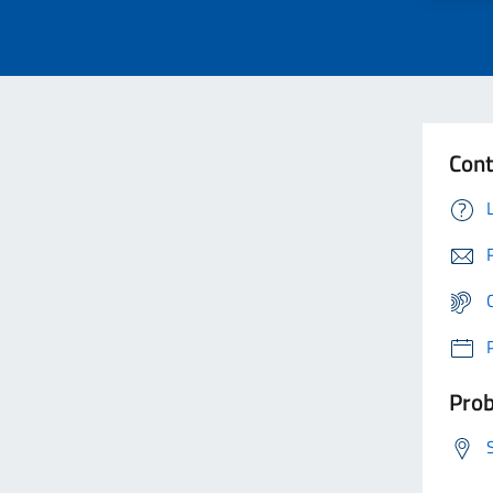
Cont
Prob