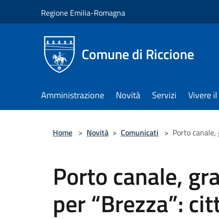
Salta al contenuto principale
Regione Emilia-Romagna
Comune di Riccione
Amministrazione
Novità
Servizi
Vivere 
Home
>
Novità
>
Comunicati
>
Porto canale, 
Porto canale, gr
per “Brezza”: citt