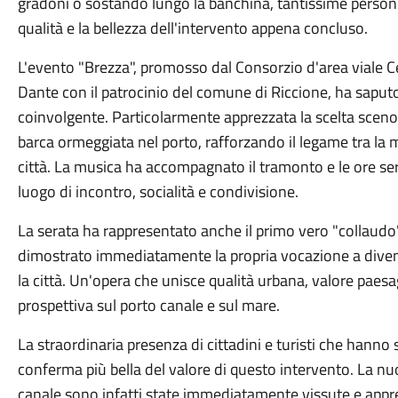
gradoni o sostando lungo la banchina, tantissime person
qualità e la bellezza dell'intervento appena concluso.
L'evento "Brezza", promosso dal Consorzio d'area viale C
Dante con il patrocinio del comune di Riccione, ha saput
coinvolgente. Particolarmente apprezzata la scelta scenog
barca ormeggiata nel porto, rafforzando il legame tra la m
città. La musica ha accompagnato il tramonto e le ore se
luogo di incontro, socialità e condivisione.
La serata ha rappresentato anche il primo vero "collaudo
dimostrato immediatamente la propria vocazione a diven
la città. Un'opera che unisce qualità urbana, valore paes
prospettiva sul porto canale e sul mare.
La straordinaria presenza di cittadini e turisti che hanno s
conferma più bella del valore di questo intervento. La nu
canale sono infatti state immediatamente vissute e appre