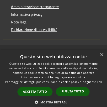
Amministrazione trasparente
Informativa privacy
Note legali
Dichiarazione di accessibilità
×
RSS
Copyright © 2026 • Comune di
Questo sito web utilizza cookie
Accessibilità
Riccione • Powered by
Questo sito web utilizza cookie tecnici e assimilati strettamente
Privacy
Municipium
Accesso
•
necessari al corretto funzionamento e alla navigazione del sito,
Cookie
redazione
nonché un cookie tecnico analitico al solo fine di elaborare
Mappa del sito
informazioni statistiche, aggregate e anonime.
Per maggiori dettagli, può consultare la cookie policy al seguente
link
Area riservata
amministratori comunali
RIFIUTA TUTTO
ACCETTA TUTTO
Portale Dipendente
Comunicazioni Dirigenti
MOSTRA DETTAGLI