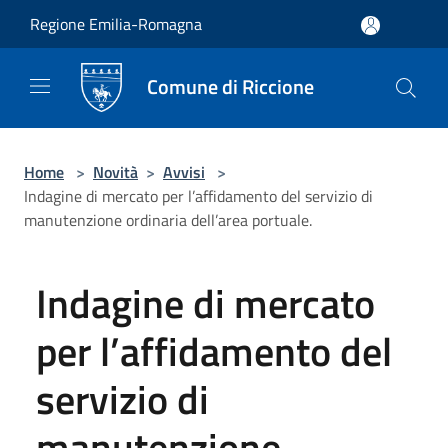
Salta al contenuto principale
Regione Emilia-Romagna
Comune di Riccione
Home
>
Novità
>
Avvisi
>
Indagine di mercato per l’affidamento del servizio di
manutenzione ordinaria dell’area portuale.
Indagine di mercato
per l’affidamento del
servizio di
manutenzione