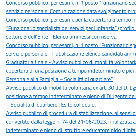
Concorso pubblico, per esami, n. 1 posto “funzionario spec
servizio personale. Comunicazione data svolgimento prov
Concorso pubblico, per esami, per la copertura a tempo i
“Funzionario specialista dei servizi per l’infanzia” (profil
settore 3 dell'Ente - Elenco ammessi con riserva
Concorso pubblico, per esami, n. 1 posto “Funzionario spe
servizio personale - Pubblicazione elenco candidati amm
Graduatoria finale - Avviso pubblico di mobilità volontaria
copertura di una posizione a tempo indeterminato e pieno 
Persona e alla Famiglia – Socialità di quartiere”
Avviso pubblico di mobilità volontaria ex art. 30 del D. L
posizione a tempo indeterminato e pieno di Dirigente del 
– Socialità di quartiere”. Esito colloquio.
Avviso pubblico di procedura di stabilizzazione, ai sensi d
convertito dalla legge n. 74 del 21/06/2023, finalizzata a
indeterminato e pieno di istruttore educatore nido d'infa