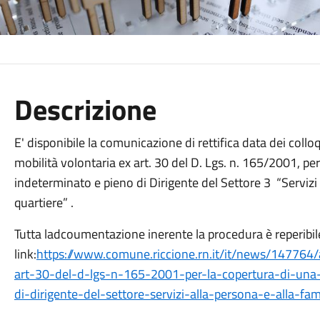
Descrizione
E' disponibile la comunicazione di rettifica data dei coll
mobilità volontaria ex art. 30 del D. Lgs. n. 165/2001, pe
indeterminato e pieno di Dirigente del Settore 3 “Servizi a
quartiere” .
Tutta ladcoumentazione inerente la procedura è reperibil
link:
https://www.comune.riccione.rn.it/it/news/147764/
art-30-del-d-lgs-n-165-2001-per-la-copertura-di-una
di-dirigente-del-settore-servizi-alla-persona-e-alla-fami