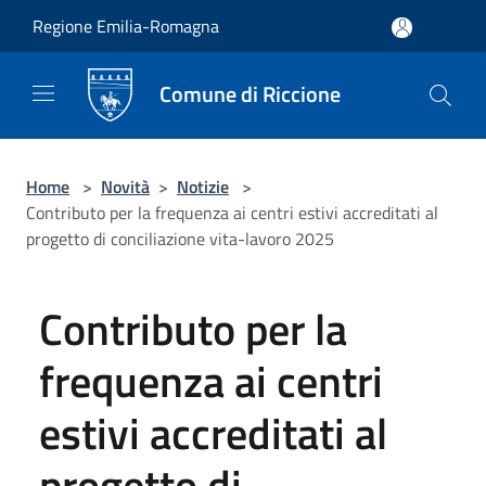
Salta al contenuto principale
Regione Emilia-Romagna
Comune di Riccione
Home
>
Novità
>
Notizie
>
Contributo per la frequenza ai centri estivi accreditati al
progetto di conciliazione vita-lavoro 2025
Contributo per la
frequenza ai centri
estivi accreditati al
progetto di