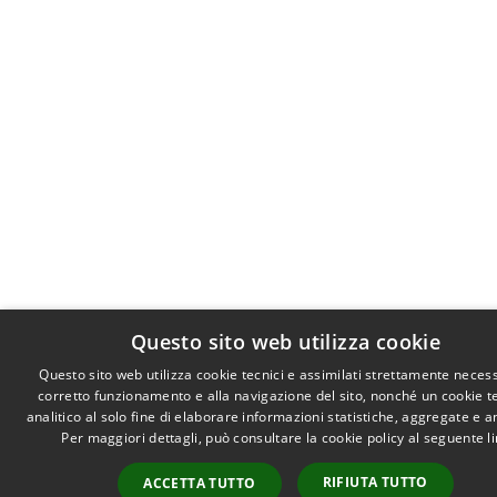
Questo sito web utilizza cookie
Questo sito web utilizza cookie tecnici e assimilati strettamente necess
corretto funzionamento e alla navigazione del sito, nonché un cookie t
analitico al solo fine di elaborare informazioni statistiche, aggregate e 
Per maggiori dettagli, può consultare la cookie policy al seguente
l
RIFIUTA TUTTO
ACCETTA TUTTO