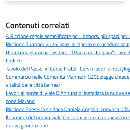
Contenuti correlati
A Riccione regole semplificate per i dehors: più spazi pe
Riccione Summer 2026: spazi all’aperto e procedure semplif
Ultimi due giorni per visitare “Il Parco dei tulipani”: il wee
Lodi Fè
Tavolo del Paese: in Corso Fratelli Cervi i lavori di restyln
Commercio nelle Comunità Marine: il G20Spiagge chiede s
vitalità delle città balneari
Lavori al ponte di viale D’Annunzio: installata la nuova seg
zona Marano
Riccione Paese: la sindaca Daniela Angelini convoca il Tavo
Il cantiere del nuovo viale Ceccarini avanza tra messa in si
nuova generazione