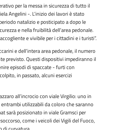
ativo per la messa in sicurezza di tutto il
a Angelini -. L’inizio dei lavori è stato
periodo natalizio e posticipato a dopo le
curezza e nella fruibilità dell’area pedonale.
gliente e vivibile per i cittadini e i turisti”.
ccarini e dell’intera area pedonale, il numero
te previsto. Questi dispositivi impediranno il
nire episodi di spaccate - furti con
lpito, in passato, alcuni esercizi
zzaro all’incrocio con viale Virgilio: uno in
i, entrambi utilizzabili da coloro che saranno
mat sarà posizionato in viale Gramsci per
soccorso, come i veicoli dei Vigili del Fuoco,
o di curvatura.