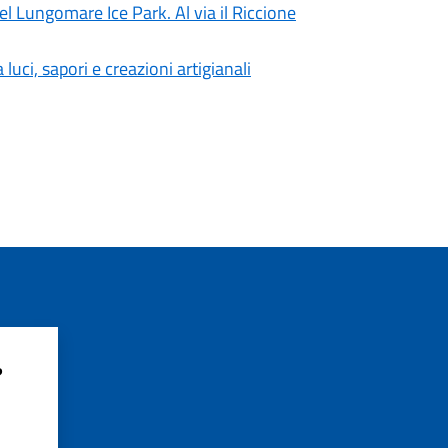
el Lungomare Ice Park. Al via il Riccione
luci, sapori e creazioni artigianali
?