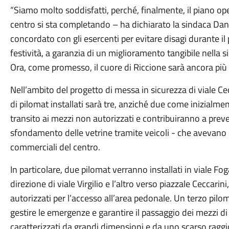
“Siamo molto soddisfatti, perché, finalmente, il piano oper
centro si sta completando – ha dichiarato la sindaca Daniel
concordato con gli esercenti per evitare disagi durante il 
festività, a garanzia di un miglioramento tangibile nella si
Ora, come promesso, il cuore di Riccione sarà ancora più acco
Nell’ambito del progetto di messa in sicurezza di viale Ce
di pilomat installati sarà tre, anziché due come inizialmen
transito ai mezzi non autorizzati e contribuiranno a preve
sfondamento delle vetrine tramite veicoli - che avevano co
commerciali del centro.
In particolare, due pilomat verranno installati in viale Foga
direzione di viale Virgilio e l’altro verso piazzale Ceccarin
autorizzati per l’accesso all’area pedonale. Un terzo pilo
gestire le emergenze e garantire il passaggio dei mezzi di 
caratterizzati da grandi dimensioni e da uno scarso raggi