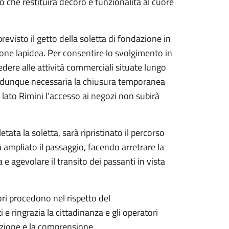
 che restituirà decoro e funzionalità al cuore
previsto il getto della soletta di fondazione in
one lapidea. Per consentire lo svolgimento in
edere alle attività commerciali situate lungo
arà dunque necessaria la chiusura temporanea
l lato Rimini l’accesso ai negozi non subirà
tata la soletta, sarà ripristinato il percorso
à ampliato il passaggio, facendo arretrare la
a e agevolare il transito dei passanti in vista
i procedono nel rispetto del
e ringrazia la cittadinanza e gli operatori
razione e la comprensione.