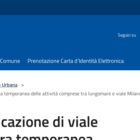
Seguici su
il Comune
Prenotazione Carta d'Identità Elettronica
e Urbana
>
sura temporanea delle attività comprese tra lungomare e viale Milano
icazione di viale
sura temporanea