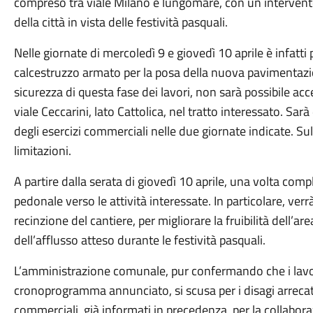
compreso tra viale Milano e lungomare, con un intervento
della città in vista delle festività pasquali.
Nelle giornate di mercoledì 9 e giovedì 10 aprile è infatti 
calcestruzzo armato per la posa della nuova pavimentazi
sicurezza di questa fase dei lavori, non sarà possibile acc
viale Ceccarini, lato Cattolica, nel tratto interessato. S
degli esercizi commerciali nelle due giornate indicate. Su
limitazioni.
A partire dalla serata di giovedì 10 aprile, una volta comple
pedonale verso le attività interessate. In particolare, verr
recinzione del cantiere, per migliorare la fruibilità dell’are
dell’afflusso atteso durante le festività pasquali.
L’amministrazione comunale, pur confermando che i lavor
cronoprogramma annunciato, si scusa per i disagi arrecati 
commerciali, già informati in precedenza, per la collabo