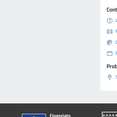
Cont
Prob