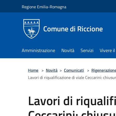
Salta al contenuto principale
Regione Emilia-Romagna
Comune di Riccione
Amministrazione
Novità
Servizi
Vivere 
Home
>
Novità
>
Comunicati
>
Rigenerazion
Lavori di riqualificazione di viale Ceccarini: chiu
Lavori di riqualif
Ceccarini: chiu