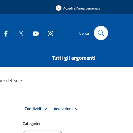
Accedi all'area personale
Cerca
Tutti gli argomenti
re del Sole
Condividi
Vedi azioni
Categorie: