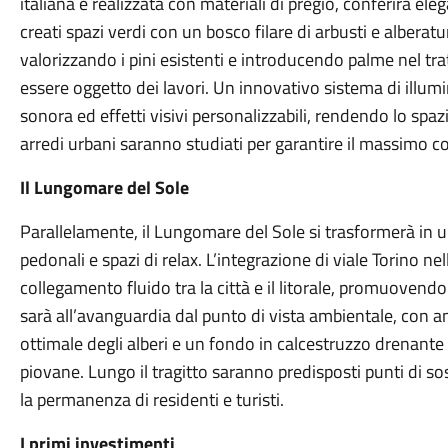
italiana e realizzata con materiali di pregio, conferirà el
creati spazi verdi con un bosco filare di arbusti e alberatur
valorizzando i pini esistenti e introducendo palme nel tra
essere oggetto dei lavori. Un innovativo sistema di illumin
sonora ed effetti visivi personalizzabili, rendendo lo spaz
arredi urbani saranno studiati per garantire il massimo com
Il Lungomare del Sole
Parallelamente, il Lungomare del Sole si trasformerà in u
pedonali e spazi di relax. L’integrazione di viale Torino ne
collegamento fluido tra la città e il litorale, promuovendo l
sarà all’avanguardia dal punto di vista ambientale, con am
ottimale degli alberi e un fondo in calcestruzzo drenante
piovane. Lungo il tragitto saranno predisposti punti di sos
la permanenza di residenti e turisti.
I primi investimenti