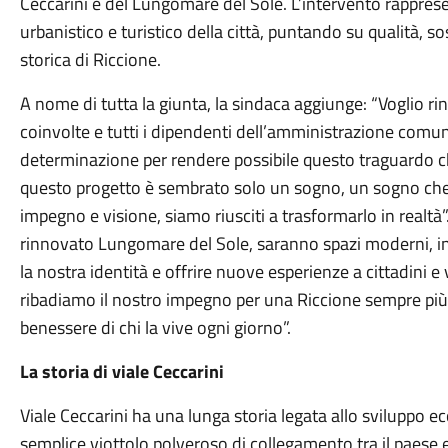
Ceccarini e del Lungomare del Sole. L’intervento rappres
urbanistico e turistico della città, puntando su qualità, so
storica di Riccione.
A nome di tutta la giunta, la sindaca aggiunge: “Voglio ringr
coinvolte e tutti i dipendenti dell’amministrazione com
determinazione per rendere possibile questo traguardo che
questo progetto è sembrato solo un sogno, un sogno che 
impegno e visione, siamo riusciti a trasformarlo in realtà”
rinnovato Lungomare del Sole, saranno spazi moderni, incl
la nostra identità e offrire nuove esperienze a cittadini e
ribadiamo il nostro impegno per una Riccione sempre più 
benessere di chi la vive ogni giorno”.
La storia di viale Ceccarini
Viale Ceccarini ha una lunga storia legata allo sviluppo e
semplice viottolo polveroso di collegamento tra il paese e