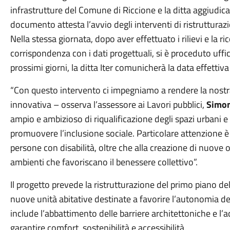
infrastrutture del Comune di Riccione e la ditta aggiudicat
documento attesta l’avvio degli interventi di ristrutturazi
Nella stessa giornata, dopo aver effettuato i rilievi e la ri
corrispondenza con i dati progettuali, si è proceduto uffi
prossimi giorni, la ditta Iter comunicherà la data effettiva 
“Con questo intervento ci impegniamo a rendere la nostra 
innovativa – osserva l’assessore ai Lavori pubblici,
Simon
ampio e ambizioso di riqualificazione degli spazi urbani e d
promuovere l’inclusione sociale. Particolare attenzione è r
persone con disabilità, oltre che alla creazione di nuove 
ambienti che favoriscano il benessere collettivo”.
Il progetto prevede la ristrutturazione del primo piano del
nuove unità abitative destinate a favorire l’autonomia deg
include l’abbattimento delle barriere architettoniche e l’
garantire comfort, sostenibilità e accessibilità.