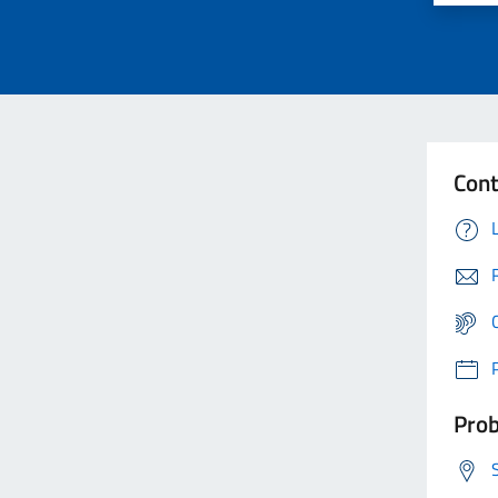
Cont
Prob