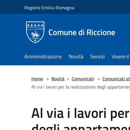
Salta al contenuto principale
Regione Emilia-Romagna
Comune di Riccione
Amministrazione
Novità
Servizi
Vivere 
Home
>
Novità
>
Comunicati
>
Comunicati s
Al via i lavori per la realizzazione degli appartame
Al via i lavori pe
degli appartamen