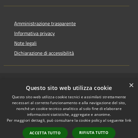
Amministrazione trasparente
Informativa privacy
Note legali
Dichiarazione di accessibilità
×
RSS
Copyright © 2026 • Comune di
Questo sito web utilizza cookie
Accessibilità
Riccione • Powered by
Questo sito web utilizza cookie tecnici e assimilati strettamente
Privacy
Municipium
Accesso
•
necessari al corretto funzionamento e alla navigazione del sito,
Cookie
redazione
nonché un cookie tecnico analitico al solo fine di elaborare
Mappa del sito
informazioni statistiche, aggregate e anonime.
Per maggiori dettagli, può consultare la cookie policy al seguente
link
Area riservata
amministratori comunali
RIFIUTA TUTTO
ACCETTA TUTTO
Portale Dipendente