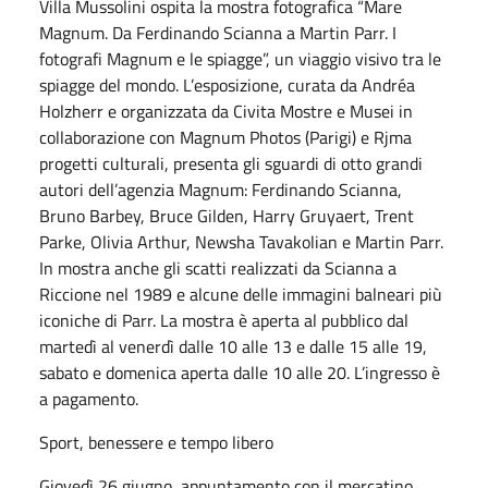
Villa Mussolini ospita la mostra fotografica “Mare
Magnum. Da Ferdinando Scianna a Martin Parr. I
fotografi Magnum e le spiagge”, un viaggio visivo tra le
spiagge del mondo. L’esposizione, curata da Andréa
Holzherr e organizzata da Civita Mostre e Musei in
collaborazione con Magnum Photos (Parigi) e Rjma
progetti culturali, presenta gli sguardi di otto grandi
autori dell’agenzia Magnum: Ferdinando Scianna,
Bruno Barbey, Bruce Gilden, Harry Gruyaert, Trent
Parke, Olivia Arthur, Newsha Tavakolian e Martin Parr.
In mostra anche gli scatti realizzati da Scianna a
Riccione nel 1989 e alcune delle immagini balneari più
iconiche di Parr. La mostra è aperta al pubblico dal
martedì al venerdì dalle 10 alle 13 e dalle 15 alle 19,
sabato e domenica aperta dalle 10 alle 20. L’ingresso è
a pagamento.
Sport, benessere e tempo libero
Giovedì 26 giugno, appuntamento con il mercatino