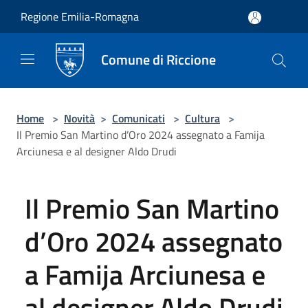
Salta al contenuto principale
Regione Emilia-Romagna
Comune di Riccione
Home
>
Novità
>
Comunicati
>
Cultura
>
Il Premio San Martino d’Oro 2024 assegnato a Famija
Arciunesa e al designer Aldo Drudi
Il Premio San Martino
d’Oro 2024 assegnato
a Famija Arciunesa e
al designer Aldo Drudi