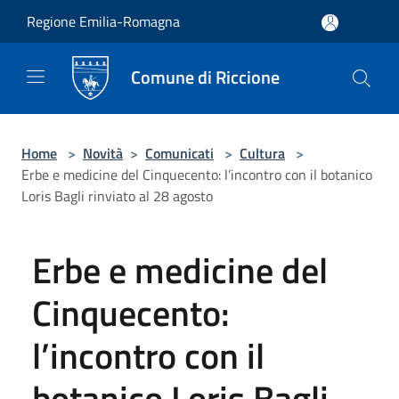
Salta al contenuto principale
Regione Emilia-Romagna
Comune di Riccione
Home
>
Novità
>
Comunicati
>
Cultura
>
Erbe e medicine del Cinquecento: l’incontro con il botanico
Loris Bagli rinviato al 28 agosto
Erbe e medicine del
Cinquecento:
l’incontro con il
botanico Loris Bagli