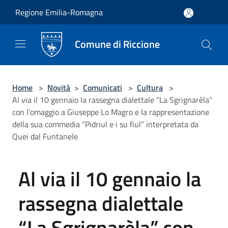
Salta al contenuto principale
Regione Emilia-Romagna
Comune di Riccione
Home
>
Novità
>
Comunicati
>
Cultura
>
Al via il 10 gennaio la rassegna dialettale “La Sgrignarèla”
con l’omaggio a Giuseppe Lo Magro e la rappresentazione
della sua commedia “Pidriul e i su fiul” interpretata da
Quei dal Funtanele
Al via il 10 gennaio la
rassegna dialettale
“La Sgrignarèla” con