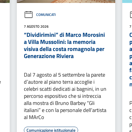
COMUNICATI
7 AGOSTO 2026
7
:
“Dividirimini” di Marco Morosini
a Villa Mussolini: la memoria
p
visiva della costa romagnola per
Generazione Riviera
p
a
f
Dal 7 agosto al 5 settembre la parete
c
e
d’autore al piano terra accoglie i
n
celebri scatti dedicati ai bagnini, in un
percorso espositivo che si intreccia
alla mostra di Bruno Barbey “Gli
P
italiani” e con la personale dell’artista
c
al MArCo
c
p
Comunicazione istituzionale
s