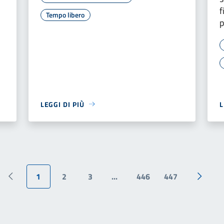
f
Tempo libero
p
LEGGI DI PIÙ
L
1
2
3
...
446
447
Pagina precedente
Pagina