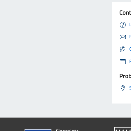
Cont
Prob