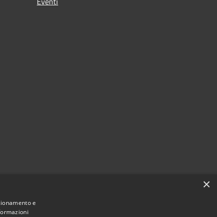
Eventi
×
nzionamento e
nformazioni