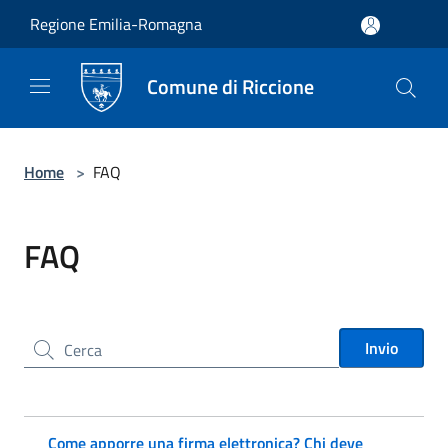
Salta al contenuto principale
Regione Emilia-Romagna
Comune di Riccione
Home
>
FAQ
FAQ
Cerca nel sito
Invio
Come apporre una firma elettronica? Chi deve