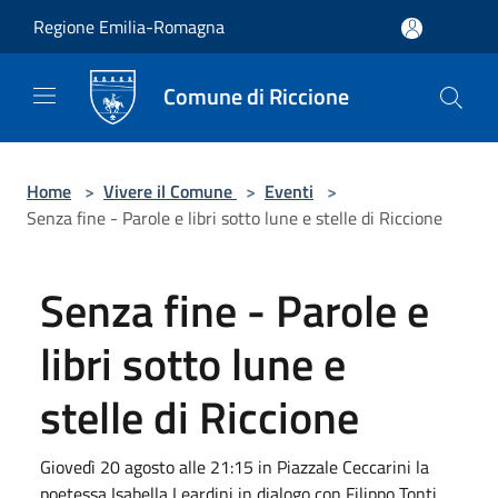
Salta al contenuto principale
Regione Emilia-Romagna
Comune di Riccione
Home
>
Vivere il Comune
>
Eventi
>
Senza fine - Parole e libri sotto lune e stelle di Riccione
Senza fine - Parole e
libri sotto lune e
stelle di Riccione
Giovedì 20 agosto alle 21:15 in Piazzale Ceccarini la
poetessa Isabella Leardini in dialogo con Filippo Tonti